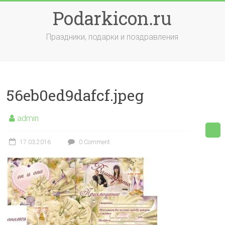
Skip
Podarkicon.ru
to
content
Праздники, подарки и поздравления
56eb0ed9dafcf.jpeg
admin
17.03.2016
0 Comment