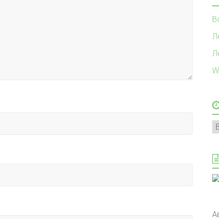
В
Л
Л
W
А
А