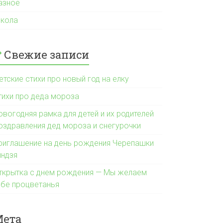
азное
кола
Свежие записи
етские стихи про новый год на елку
тихи про деда мороза
овогодняя рамка для детей и их родителей
оздравления дед мороза и снегурочки
риглашение на день рождения Черепашки
индзя
ткрытка с днем рождения — Мы желаем
ебе процветанья
Мета