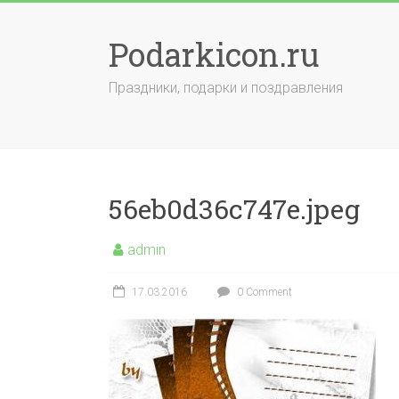
Skip
to
Podarkicon.ru
content
Праздники, подарки и поздравления
56eb0d36c747e.jpeg
admin
17.03.2016
0 Comment