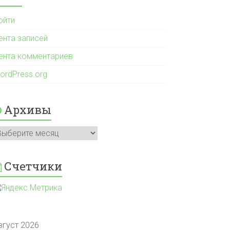
ойти
ента записей
ента комментариев
ordPress.org
Архивы
рхивы
Счетчики
вгуст 2026