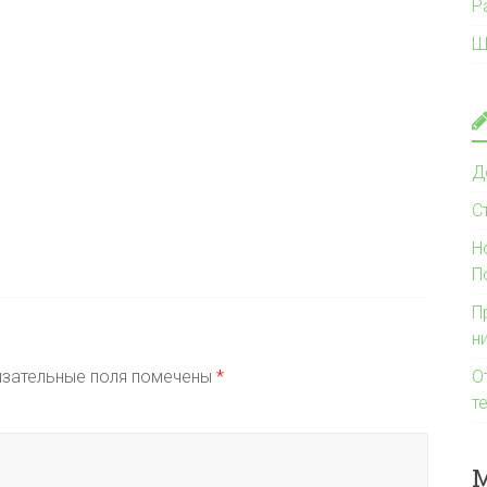
Р
Ш
Д
С
Н
П
П
н
зательные поля помечены
*
О
т