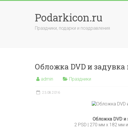
Skip
to
Podarkicon.ru
content
Праздники, подарки и поздравления
Обложка DVD и задувка 
admin
Праздники
23.08.2016
Обложка DVD и 
2 PSD | 270 мм х 182 мм и