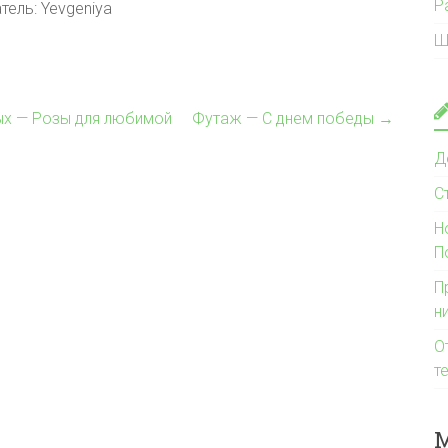
Р
тель: Yevgeniya
Ш
х — Розы для любимой
Футаж — С днем победы
→
Д
С
Н
П
П
н
О
т