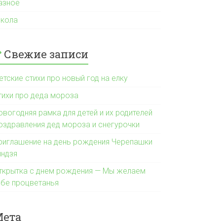
азное
кола
Свежие записи
етские стихи про новый год на елку
тихи про деда мороза
овогодняя рамка для детей и их родителей
оздравления дед мороза и снегурочки
риглашение на день рождения Черепашки
индзя
ткрытка с днем рождения — Мы желаем
ебе процветанья
Мета