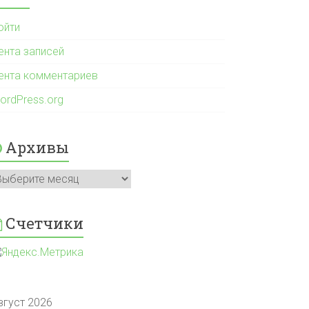
ойти
ента записей
ента комментариев
ordPress.org
Архивы
рхивы
Счетчики
вгуст 2026