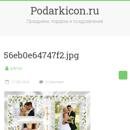
Skip
Podarkicon.ru
to
content
Праздники, подарки и поздравления
56eb0e64747f2.jpg
admin
17.03.2016
0 Comment