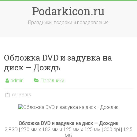
Skip
Podarkicon.ru
to
content
Праздники, подарки и поздравления
Обложка DVD и задувка на
диск — Дождь
admin
Праздники
03.12.2015
Обложка DVD и задувка на диск — Дождик
2 PSD | 270 мм х 182 мм и 125 мм х 125 мм | 300 dpi | 12,5
Мб