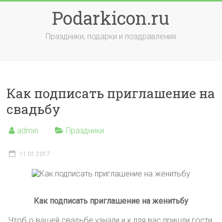
Skip
Podarkicon.ru
to
content
Праздники, подарки и поздравления
Как подписать приглашение на
свадьбу
admin
Праздники
11.01.2017
Как подписать приглашение на женитьбу
Чтоб о вашей свадьбе узнали и к для вас пришли гости,