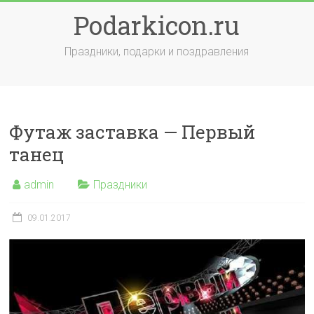
Skip
Podarkicon.ru
to
content
Праздники, подарки и поздравления
Футаж заставка — Первый
танец
admin
Праздники
09.01.2017