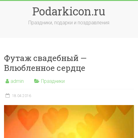
Skip
Podarkicon.ru
to
content
Праздники, подарки и поздравления
Футаж свадебный —
Влюбленное сердце
admin
Праздники
18.04.2016