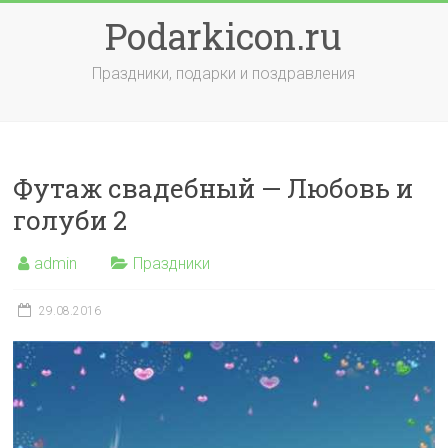
Skip
Podarkicon.ru
to
content
Праздники, подарки и поздравления
Футаж свадебный — Любовь и
голуби 2
admin
Праздники
29.08.2016