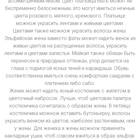
ассиметричным низом. Цвет платьица быть может не
беспременно белоснежным, это могут иметься нежные
цвета розового, мятного, кремового. Платьице
можнож украсить лентами и живыми цветами.
Цветами также можнож украсить волосы жены.
Эльфийская жена заместо фаты может надеть венок из
живых цветов на распущенные волосы, украсить
лентами и цветами запястья. Мейкап также обязан быть
перенесен в природных оттенках, упор делается на
глаза с подмогой ясных теней и карандаша. Обувь
соответственна иметься очень комфортная сандалии с
плетением либо сабо.
Жених может надеть ясный костюмчик с жилетом в
цветочный набросок. Лучше, чтоб цветовая палитра
костюмчика сочиталась с образом жены. В петлицу
костюмчика можнож вставить бутоньерку, волосы
украсить венком из цветов, наиболее застенчивым, чем
у жены. Для жениха и жены можнож применять
накладные ушки, чтоб совсем вжиться в образ эльфов.