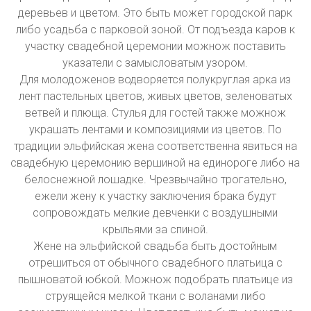
деревьев и цветом. Это быть может городской парк
либо усадьба с парковой зоной. От подъезда каров к
участку свадебной церемонии можнож поставить
указатели с замысловатым узором.
Для молодоженов водворяется полукруглая арка из
лент пастельных цветов, живых цветов, зеленоватых
ветвей и плюща. Стулья для гостей также можнож
украшать лентами и композициями из цветов. По
традиции эльфийская жена соответственна явиться на
свадебную церемонию вершиной на единороге либо на
белоснежной лошадке. Чрезвычайно трогательно,
ежели жену к участку заключения брака будут
сопровождать мелкие девченки с воздушными
крыльями за спиной.
Жене на эльфийской свадьба быть достойным
отрешиться от обычного свадебного платьица с
пышноватой юбкой. Можнож подобрать платьице из
струящейся мелкой ткани с воланами либо