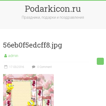
Skip
Podarkicon.ru
to
content
Праздники, подарки и поздравления
56eb0f5edcff8.jpg
admin
17.03.2016
0 Comment