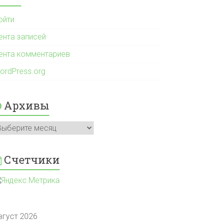
ойти
ента записей
ента комментариев
ordPress.org
Архивы
рхивы
Счетчики
вгуст 2026