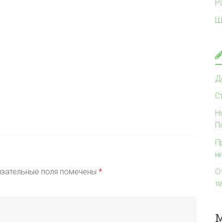
Р
Ш
Д
С
Н
П
П
н
зательные поля помечены
*
О
т