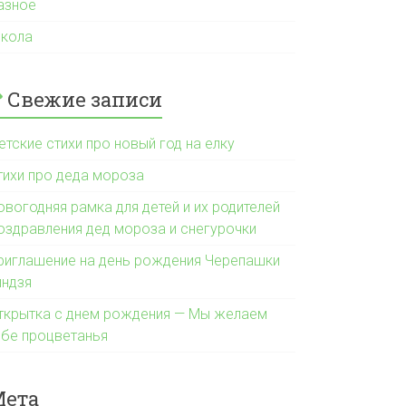
азное
кола
Свежие записи
етские стихи про новый год на елку
тихи про деда мороза
овогодняя рамка для детей и их родителей
оздравления дед мороза и снегурочки
риглашение на день рождения Черепашки
индзя
ткрытка с днем рождения — Мы желаем
ебе процветанья
Мета