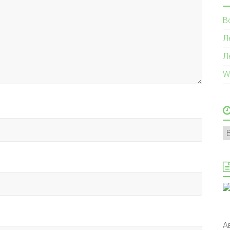
В
Л
Л
W
А
А