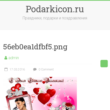
Skip
Podarkicon.ru
to
content
Праздники, подарки и поздравления
56eb0ea1dfbf5.png
admin
17.03.2016
0 Comment