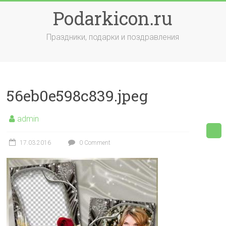
Skip
Podarkicon.ru
to
content
Праздники, подарки и поздравления
56eb0e598c839.jpeg
admin
17.03.2016
0 Comment