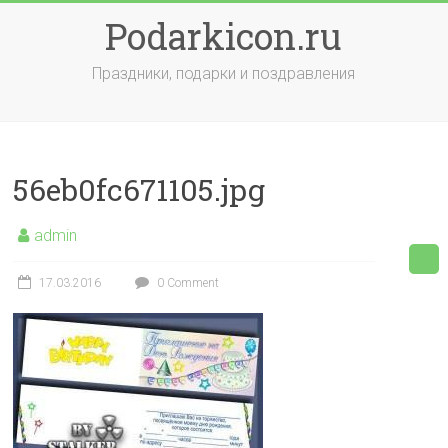
Skip
Podarkicon.ru
to
content
Праздники, подарки и поздравления
56eb0fc671105.jpg
admin
17.03.2016
0 Comment