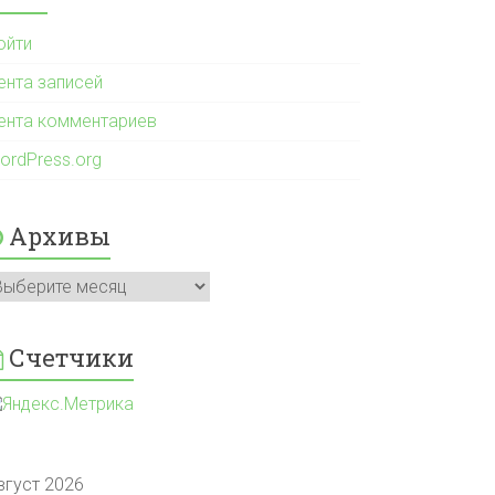
ойти
ента записей
ента комментариев
ordPress.org
Архивы
рхивы
Счетчики
вгуст 2026