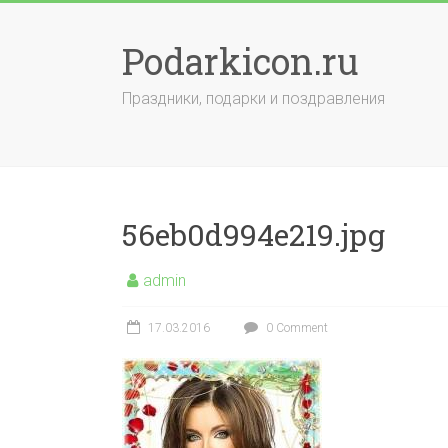
Skip
to
Podarkicon.ru
content
Праздники, подарки и поздравления
56eb0d994e219.jpg
admin
17.03.2016
0 Comment