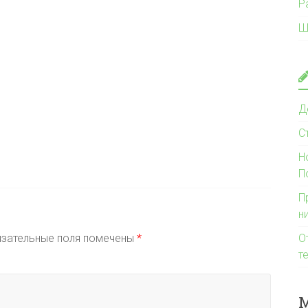
Р
Ш
Д
С
Н
П
П
н
зательные поля помечены
*
О
т