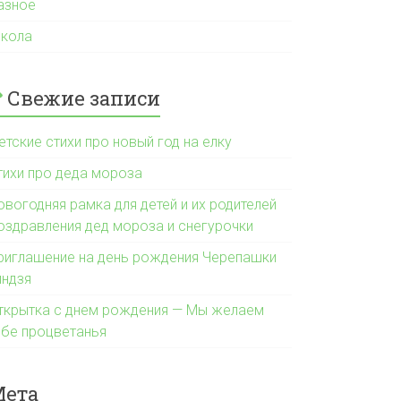
азное
кола
Свежие записи
етские стихи про новый год на елку
тихи про деда мороза
овогодняя рамка для детей и их родителей
оздравления дед мороза и снегурочки
риглашение на день рождения Черепашки
индзя
ткрытка с днем рождения — Мы желаем
ебе процветанья
Мета