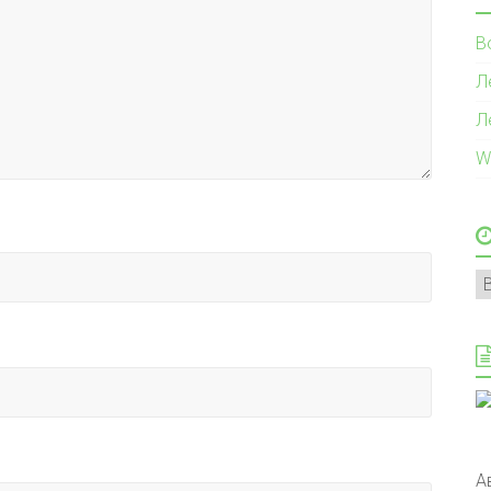
В
Л
Л
W
А
А