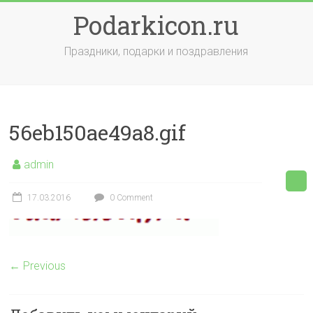
Skip
Podarkicon.ru
to
content
Праздники, подарки и поздравления
56eb150ae49a8.gif
admin
17.03.2016
0 Comment
← Previous