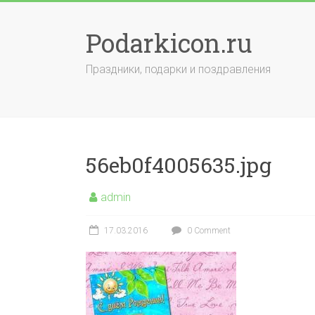
Skip
to
Podarkicon.ru
content
Праздники, подарки и поздравления
56eb0f4005635.jpg
admin
17.03.2016
0 Comment