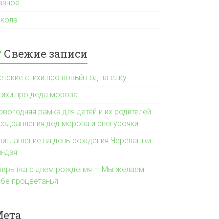
азное
кола
Свежие записи
етские стихи про новый год на елку
тихи про деда мороза
овогодняя рамка для детей и их родителей
оздравления дед мороза и снегурочки
риглашение на день рождения Черепашки
индзя
ткрытка с днем рождения — Мы желаем
ебе процветанья
Мета