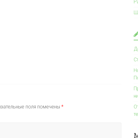
Р
Ш
Д
С
Н
П
П
н
зательные поля помечены
*
О
т