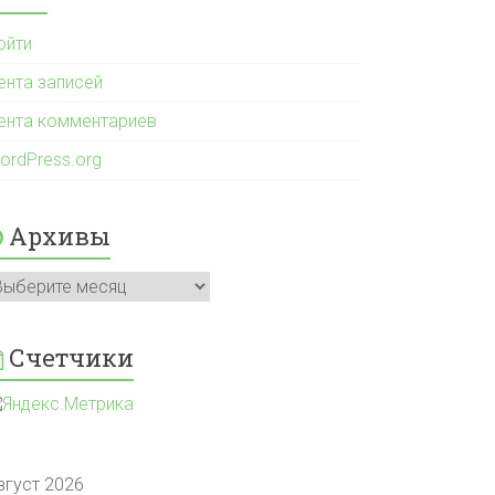
ойти
ента записей
ента комментариев
ordPress.org
Архивы
рхивы
Счетчики
вгуст 2026