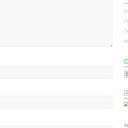
В
Л
Л
W
А
А