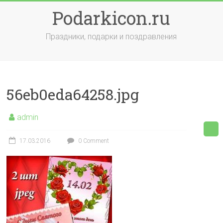
Skip
Podarkicon.ru
to
content
Праздники, подарки и поздравления
56eb0eda64258.jpg
admin
17.03.2016
0 Comment