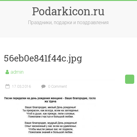
Skip
Podarkicon.ru
to
content
Праздники, подарки и поздравления
56eb0e841f44c.jpg
admin
17.03.2016
0 Comment