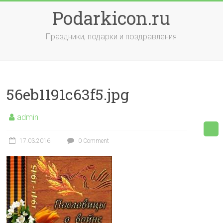
Skip
Podarkicon.ru
to
content
Праздники, подарки и поздравления
56eb1191c63f5.jpg
admin
17.03.2016
0 Comment