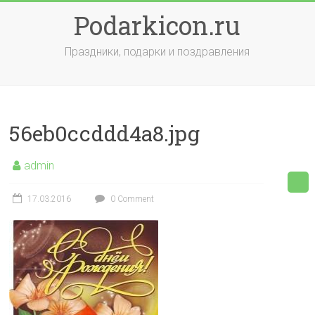
Skip
Podarkicon.ru
to
content
Праздники, подарки и поздравления
56eb0ccddd4a8.jpg
admin
17.03.2016
0 Comment