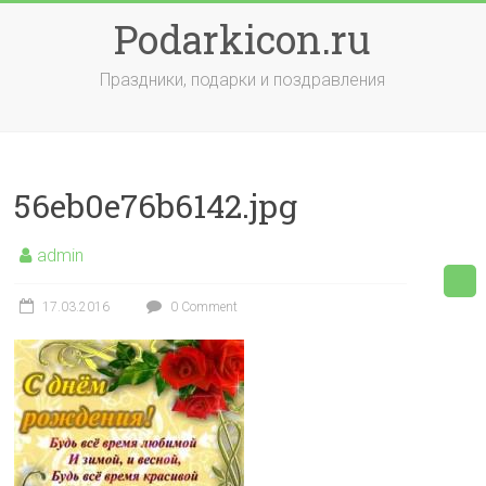
Skip
Podarkicon.ru
to
content
Праздники, подарки и поздравления
56eb0e76b6142.jpg
admin
17.03.2016
0 Comment