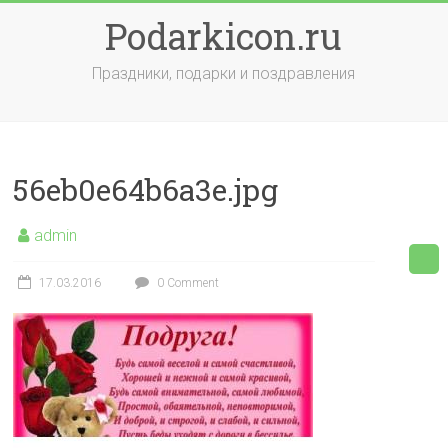
Skip
Podarkicon.ru
to
content
Праздники, подарки и поздравления
56eb0e64b6a3e.jpg
admin
17.03.2016
0 Comment