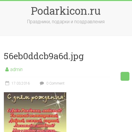
Skip
Podarkicon.ru
to
content
Праздники, подарки и поздравления
56eb0ddcb9a6d.jpg
admin
17.03.2016
0 Comment