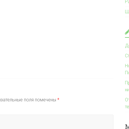
Р
Ш
Д
С
Н
П
П
н
зательные поля помечены
*
О
т