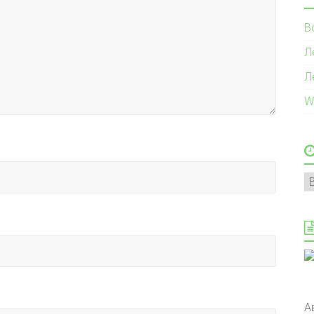
В
Л
Л
W
А
А