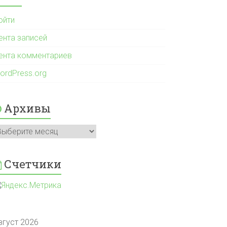
ойти
ента записей
ента комментариев
ordPress.org
Архивы
рхивы
Счетчики
вгуст 2026