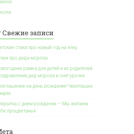
азное
кола
Свежие записи
етские стихи про новый год на елку
тихи про деда мороза
овогодняя рамка для детей и их родителей
оздравления дед мороза и снегурочки
риглашение на день рождения Черепашки
индзя
ткрытка с днем рождения — Мы желаем
ебе процветанья
Мета