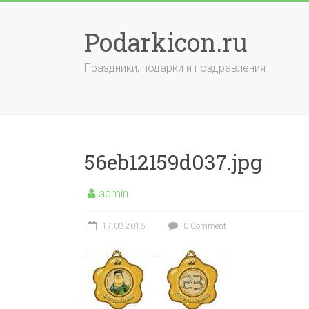
Skip
to
Podarkicon.ru
content
Праздники, подарки и поздравления
56eb12159d037.jpg
admin
17.03.2016
0 Comment