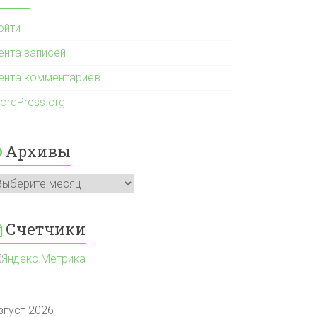
ойти
ента записей
ента комментариев
ordPress.org
Архивы
рхивы
Счетчики
вгуст 2026