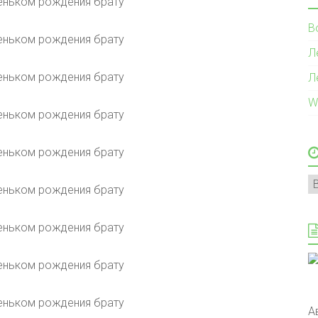
В
Л
Л
W
А
А