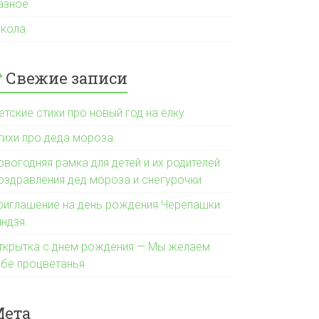
азное
кола
Свежие записи
етские стихи про новый год на елку
тихи про деда мороза
овогодняя рамка для детей и их родителей
оздравления дед мороза и снегурочки
риглашение на день рождения Черепашки
индзя
ткрытка с днем рождения — Мы желаем
ебе процветанья
Мета