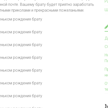
Р
нной почте. Вашему брату будет приятно заработать
Ш
стными приколами и прекрасными пожеланьями.
Д
С
Н
П
П
н
О
т