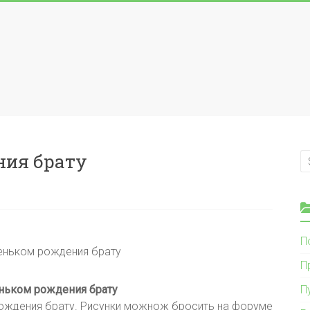
ния брату
П
П
еньком рождения брату
П
рождения брату. Рисунки можнож бросить на форуме