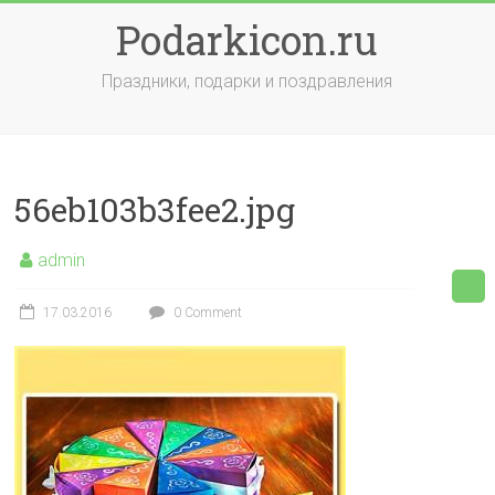
Skip
Podarkicon.ru
to
content
Праздники, подарки и поздравления
56eb103b3fee2.jpg
admin
17.03.2016
0 Comment