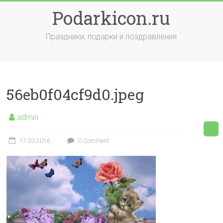
Skip
Podarkicon.ru
to
content
Праздники, подарки и поздравления
56eb0f04cf9d0.jpeg
admin
17.03.2016
0 Comment