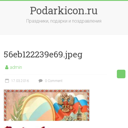
Skip
Podarkicon.ru
to
content
Праздники, подарки и поздравления
56eb122239e69.jpeg
admin
17.03.2016
0 Comment