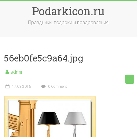
Skip
Podarkicon.ru
to
content
Праздники, подарки и поздравления
56eb0fe5c9a64.jpg
admin
17.03.2016
0 Comment