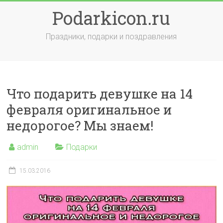
Skip
Podarkicon.ru
to
content
Праздники, подарки и поздравления
Что подарить девушке на 14
февраля оригинальное и
недорогое? Мы знаем!
admin
Подарки
15.03.2016