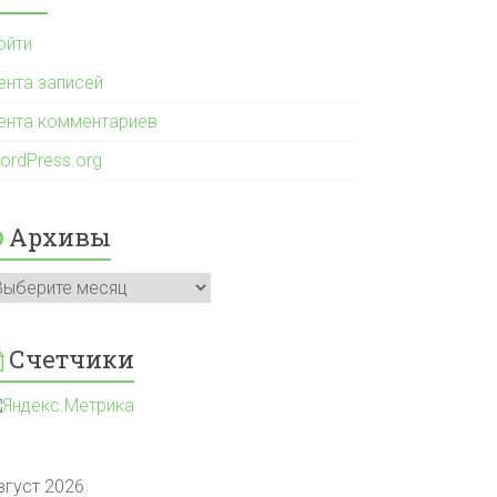
ойти
ента записей
ента комментариев
ordPress.org
Архивы
рхивы
Счетчики
вгуст 2026