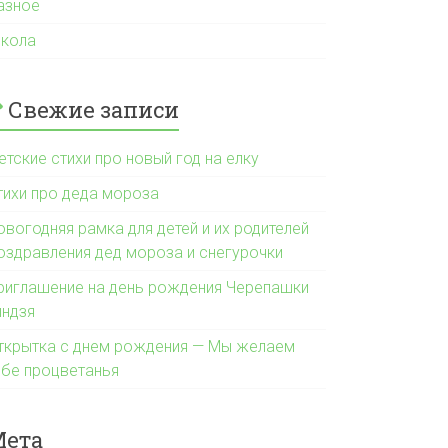
азное
кола
Свежие записи
етские стихи про новый год на елку
тихи про деда мороза
овогодняя рамка для детей и их родителей
оздравления дед мороза и снегурочки
риглашение на день рождения Черепашки
индзя
ткрытка с днем рождения — Мы желаем
ебе процветанья
Мета