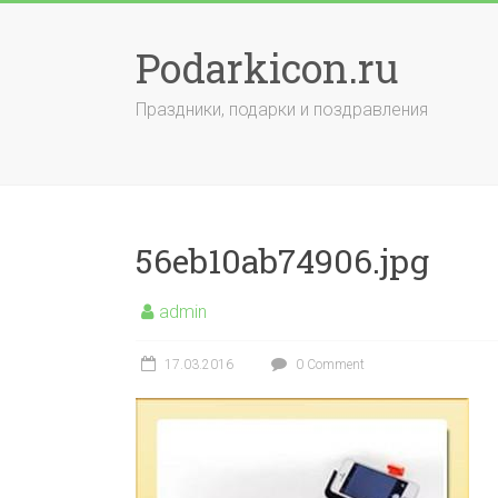
Skip
to
Podarkicon.ru
content
Праздники, подарки и поздравления
56eb10ab74906.jpg
admin
17.03.2016
0 Comment