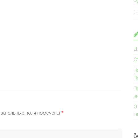
Р
Ш
Д
С
Н
П
П
н
О
зательные поля помечены
*
т