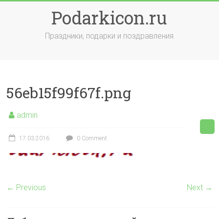
Skip
Podarkicon.ru
to
content
Праздники, подарки и поздравления
56eb15f99f67f.png
admin
17.03.2016
0 Comment
← Previous
Next →