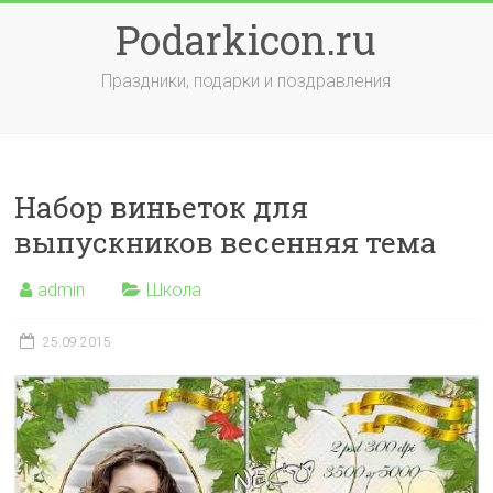
Skip
Podarkicon.ru
to
content
Праздники, подарки и поздравления
Набор виньеток для
выпускников весенняя тема
admin
Школа
25.09.2015