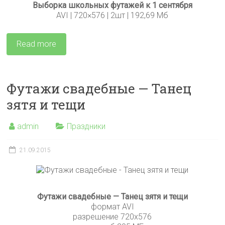
Выборка школьных футажей к 1 сентября
AVI | 720×576 | 2шт | 192,69 Мб
Read more
Футажи свадебные — Танец
зятя и тещи
admin
Праздники
21.09.2015
Футажи свадебные — Танец зятя и тещи
формат AVI
разрешение 720х576